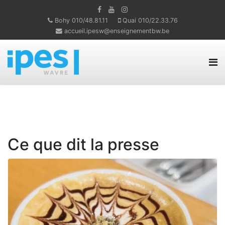
Bohy 010/48.81.11
Quai 010/22.33.76
accueil.ipesw@enseignementbw.be
Ce que dit la presse