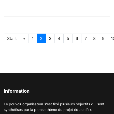
Représentation Théâtrale D2 - D3
Prix Aurum 2025
Start
«
1
2
3
4
5
6
7
8
9
1
Information
Le pouvoir organisateur s'est fixé plusieurs objectifs qui sont
synthétisés par la phrase thème du projet éducatif: «