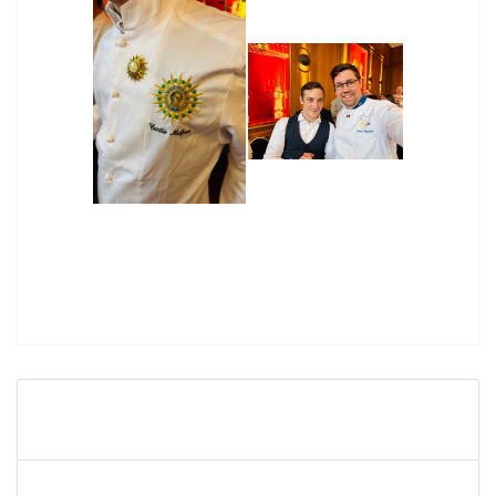
Représentation théâtrale D1 2026 - l'affaire
Laferre
L'IPES Wavre gagne le Trophée Romeyer 2026