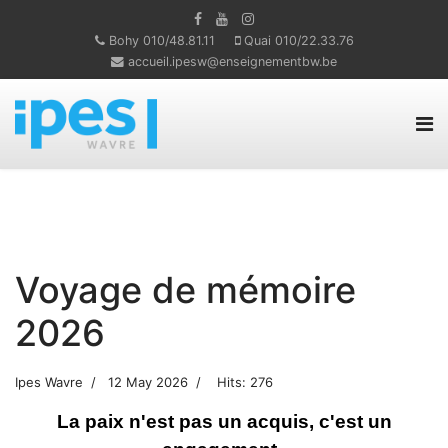
Bohy 010/48.81.11
Quai 010/22.33.76
accueil.ipesw@enseignementbw.be
Voyage de mémoire
2026
Ipes Wavre
12 May 2026
Hits: 276
La paix n'est pas un acquis, c'est un