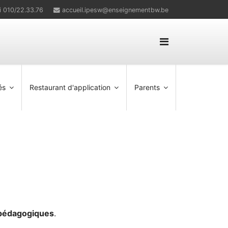
i 010/22.33.76
accueil.ipesw@enseignementbw.be
és
Restaurant d'application
Parents
 pédagogiques
.