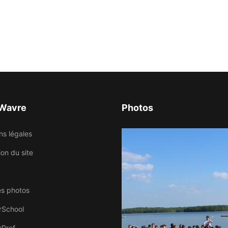
 Wavre
Photos
ns légales
tion du site
es photos
rSchool
rProf