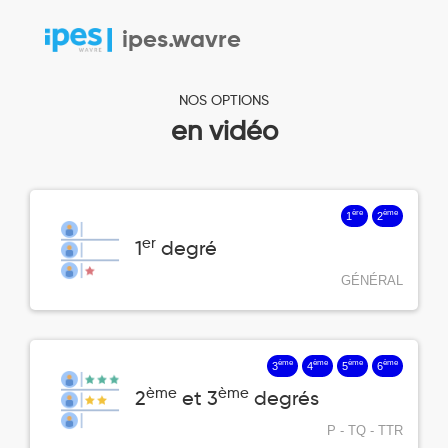
ipes.wavre
NOS OPTIONS
en vidéo
ère
ème
1
2
er
1
degré
GÉNÉRAL
ème
ème
ème
ème
3
4
5
6
ème
ème
2
et 3
degrés
P - TQ - TTR