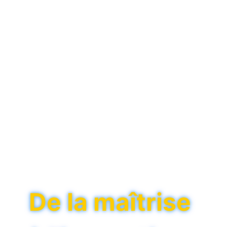
Institut
provincial
d'enseignement
secondaire
De la maîtrise