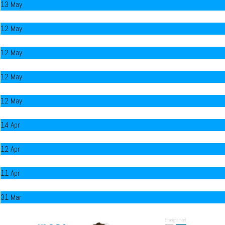
13 May
Chantier Quai aux Huîtres
12 May
Les 5e Hôtellerie-Restauration en formation
12 May
Les EP à Bombannes
12 May
Voyage de mémoire 2026
12 May
Lunch connect
14 Apr
Le Chef Mulpas à l'Académie Culinaire de France
12 Apr
Représentation théâtrale D1 2026 - l'affaire Laferre
11 Apr
L'IPES Wavre gagne le Trophée Romeyer 2026
31 Mar