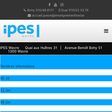
Bohy 010/48.81.11
Quai 010/22.33.76
accueil.ipesw@enseignementbw.be
IPES Wavre Quai aux Huîtres 31 | Avenue Benoît Bohy 51
1300 Wavre
Dernières informations
Proclamation des 2e et CEB
06 Jul
Concours Tapa Aragon
11 Jun
Art urbain - 5 TT AG
08 Jun
Voyage Rhétos 2026