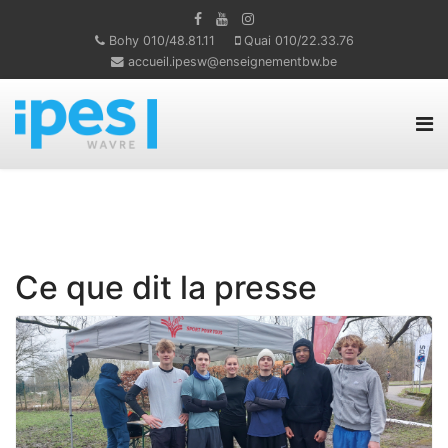
Bohy 010/48.81.11
Quai 010/22.33.76
accueil.ipesw@enseignementbw.be
Ce que dit la presse