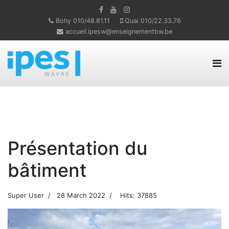
Bohy 010/48.81.11
Quai 010/22.33.76
accueil.ipesw@enseignementbw.be
Présentation du
bâtiment
Super User
28 March 2022
Hits: 37885