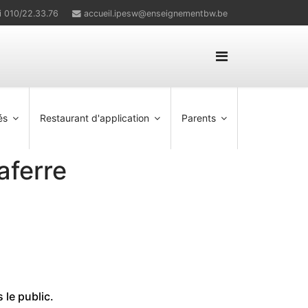
i 010/22.33.76
accueil.ipesw@enseignementbw.be
és
Restaurant d'application
Parents
aferre
s le public.