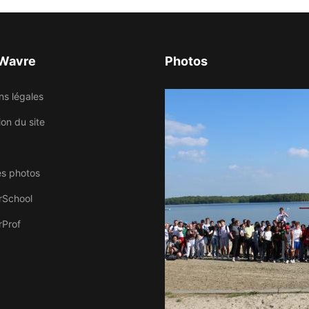
 Wavre
Photos
ns légales
tion du site
es photos
rSchool
rProf