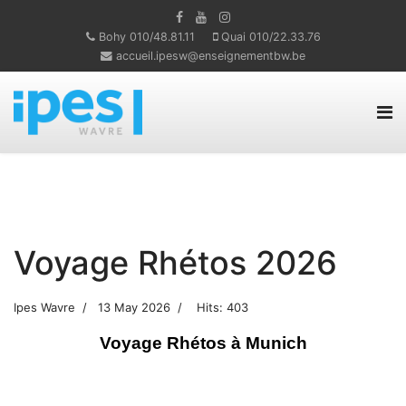
Bohy 010/48.81.11
Quai 010/22.33.76
accueil.ipesw@enseignementbw.be
Voyage Rhétos 2026
Ipes Wavre
13 May 2026
Hits: 403
Voyage Rhétos à Munich