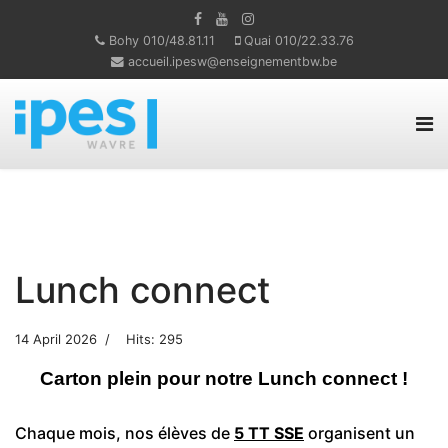
Bohy 010/48.81.11
Quai 010/22.33.76
accueil.ipesw@enseignementbw.be
Lunch connect
14 April 2026
Hits: 295
Carton plein pour notre Lunch connect !
Chaque mois, nos élèves de
5 TT SSE
organisent un