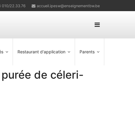
i 010/22.33.76
accueil.ipesw@enseignementbw.be
és
Restaurant d'application
Parents
 purée de céleri-