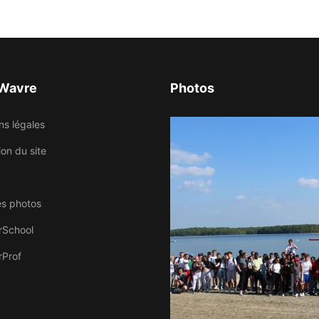
 Wavre
Photos
ns légales
tion du site
es photos
rSchool
rProf