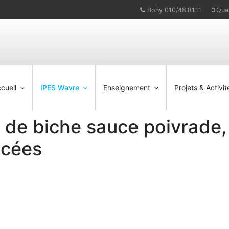
Bohy 010/48.81.11
Qua
cueil
IPES Wavre
Enseignement
Projets & Activit
t de biche sauce poivrade,
acées