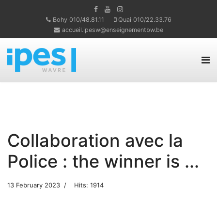
Bohy 010/48.81.11
Quai 010/22.33.76
accueil.ipesw@enseignementbw.be
Collaboration avec la
Police : the winner is ...
13 February 2023
Hits: 1914