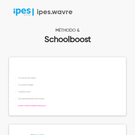
ipes.wavre
MÉTHODO &
Schoolboost
Si tu as des soucis pour t’organiser ...
Si te concentrer est compliqué ...
Si mémoriser est un défi ...
Ou peu importe quelle difficulté scolaire tu rencontres ...
Les ateliers méthodo et schoolboost sont faits pour toi !